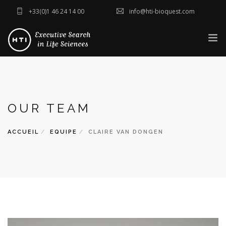
+33(0)1 46 24 14 00
info@hti-bioquest.com
ACCUEIL
QUI SOMMES-NOUS ?
OUR TEAM
SECTEURS
NOS SOLUTIONS
ACCUEIL
EQUIPE
CLAIRE VAN DONGEN
ACTUALITÉS
CONTACT
ENVOYER VOTRE CV