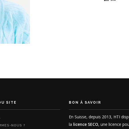
DU SITE
BON À SAVOIR
En Suisse, depuis 2013, HTI dis
L
la
licence SECO
, une licence pou
MMES-NOUS ?