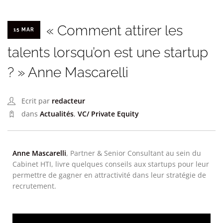
« Comment attirer les
15 MAR
talents lorsqu’on est une startup
? » Anne Mascarelli
Ecrit par
redacteur
dans
Actualités
,
VC/ Private Equity
Anne Mascarelli
, Partner & Senior Consultant au sein du
Cabinet HTI, livre quelques conseils aux startups pour leur
permettre de gagner en attractivité dans leur stratégie de
recrutement.