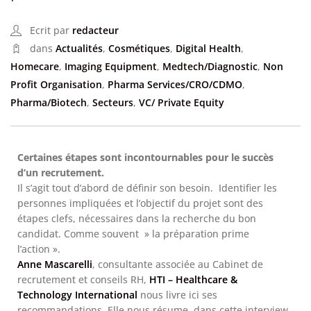
Ecrit par
redacteur
dans
Actualités
,
Cosmétiques
,
Digital Health
,
Homecare
,
Imaging Equipment
,
Medtech/Diagnostic
,
Non
Profit Organisation
,
Pharma Services/CRO/CDMO
,
Pharma/Biotech
,
Secteurs
,
VC/ Private Equity
Certaines étapes sont incontournables pour le succès
d’un recrutement.
Il s’agit tout d’abord de définir son besoin. Identifier les
personnes impliquées et l’objectif du projet sont des
étapes clefs, nécessaires dans la recherche du bon
candidat. Comme souvent » la préparation prime
l’action ».
Anne Mascarelli
, consultante associée au Cabinet de
recrutement et conseils RH,
HTI – Healthcare &
Technology International
nous livre ici ses
recommandations. Elle nous résume dans cette interview