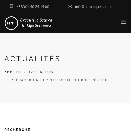
+33(0)1 46 24 14 00
info@hti-bioquest.com
ACCUEIL
QUI SOMMES-NOUS ?
ACTUALITÉS
SECTEURS
NOS SOLUTIONS
ACCUEIL
ACTUALITÉS
ACTUALITÉS
PRÉPARER UN RECRUTEMENT POUR LE RÉUSSIR
CONTACT
ENVOYER VOTRE CV
RECHERCHE