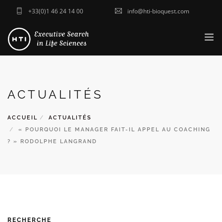
+33(0)1 46 24 14 00
info@hti-bioquest.com
ACCUEIL
QUI SOMMES-NOUS ?
ACTUALITÉS
SECTEURS
ACCUEIL
ACTUALITÉS
NOS SOLUTIONS
« POURQUOI LE MANAGER FAIT-IL APPEL AU COACHING
ACTUALITÉS
? » RODOLPHE LANGRAND
CONTACT
ENVOYER VOTRE CV
RECHERCHE